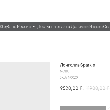
 руб. по России
Доступна оплата Долями и Яндекс Спли
Лонгслив Sparkle
NOBU
SKU:
N0020
9520,00
₽.
11900,00
₽