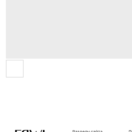
Разделы сайта
Покупат
Все товары
Условия во
Разделы товаров
Оплата и до
на главную
О нас
Контакты, р
Сертификаты