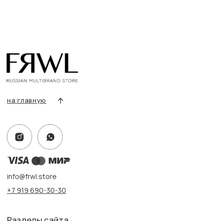
О нас
Сертификаты
Покупателям
Условия возврата/обмена
Оплата и доставка
Контакты, реквизиты
Адрес:
г. Казань, ул. Кремлевская, 2а ПН-ВС с 11:00 до 20:00
г. Казань, ул. Проспект Победы, 141 ТЦ МЕГА
ПН-ВС с 10:00 до 22:00
Информация
Политика конфиденциальности
Публичная оферта
Создание сайта