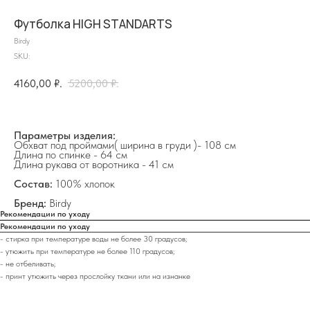
Футболка HIGH STANDARTS
Birdy
SKU:
4160,00
₽.
5200,00
₽.
Параметры изделия:
Обхват под проймами( ширина в груди )- 108 см
на главную
Длина по спинке - 64 см
Длина рукава от воротника - 41 см
Состав:
100% хлопок
Бренд:
Birdy
Рекомендации по уходу
info@frwl.store
Рекомендации по уходу
+7 919 690-30-30
- стирка при температуре воды не более 30 градусов;
- утюжить при температуре не более 110 градусов;
- не отбеливать;
Разделы сайта
- принт утюжить через прослойку ткани или на изнанке
Все товары
Разделы товаров