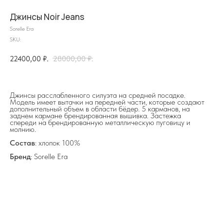
Джинсы Noir Jeans
Sorelle Era
SKU:
22400,00
₽.
28000,00
₽.
на главную
Джинсы расслабленного силуэта на средней посадке.
Модель имеет вытачки на передней части, которые создают
дополнительный объем в области бёдер. 5 карманов, на
заднем кармане брендированная вышивка. Застежка
спереди на брендированную металлическую пуговицу и
молнию.
info@frwl.store
+7 919 690-30-30
Состав
: хлопок 100%
Бренд
: Sorelle Era
Разделы сайта
Все товары
Разделы товаров
О нас
Сертификаты
Покупателям