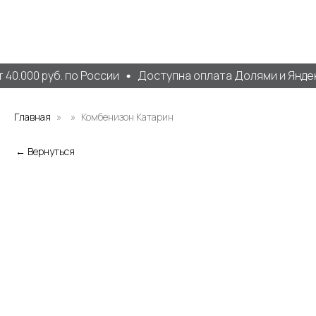
40.000 руб. по России
Доступна оплата Долями и Яндек
Главная
Комбенизон Катарин
← Вернуться