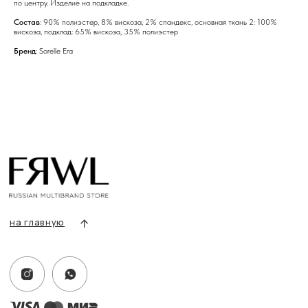
по центру. Изделие на подкладке.
Состав
: 90% полиэстер, 8% вискоза, 2% спандекс, основная ткань 2: 100%
вискоза, подклад: 65% вискоза, 35% полиэстер
Бренд
: Sorelle Era
info@frwl.store
+7 919 690-30-30
Разделы сайта
Все товары
Разделы товаров
О нас
Сертификаты
Покупателям
Условия возврата/обмена
Оплата и доставка
Контакты, реквизиты
Адрес:
г. Казань, ул. Кремлевская, 2а ПН-ВС с 11:00 до 20:00
г. Казань, ул. Проспект Победы, 141 ТЦ МЕГА
ПН-ВС с 10:00 до 22:00