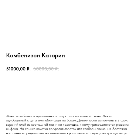
Комбенизон Катарин
51000,00
₽.
60000,00
₽.
Добавить в корзину
Жакет-комбинезон приталенного силуэта из костюмной ткани. Жакет
однобортный с деталями юбки-шорт по бокам. Детали юбки выполнены в 2 слоя:
верхний слой из костюмной ткани на подкладке, к нему присоединяется рюша из
шифона. На спинке кокетка до уровня лопаток для свободы движения. Застежка
на главную
на спинке в среднем шве на металлическую молнию и спереди на три пуговицы