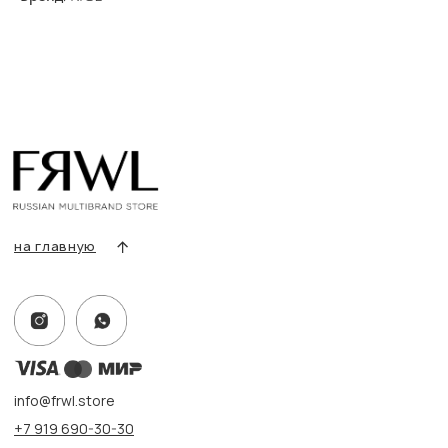
Разделы товаров
О нас
Сертификаты
Покупателям
Условия возврата/обмена
Оплата и доставка
Контакты, реквизиты
Адрес:
г. Казань, ул. Кремлевская, 2а ПН-ВС с 11:00 до 20:00
г. Казань, ул. Проспект Победы, 141 ТЦ МЕГА
ПН-ВС с 10:00 до 22:00
Информация
Политика конфиденциальности
Публичная оферта
Создание сайта