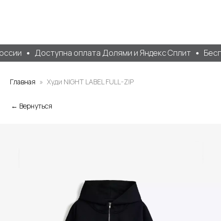
оссии
Доступна оплата Долями и Яндекс Сплит
Беспл
Главная
Худи NIGHT LABEL FULL-ZIP
← Вернуться