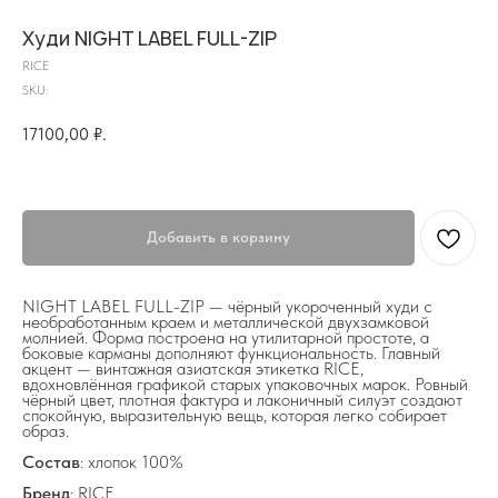
Худи NIGHT LABEL FULL-ZIP
RICE
SKU:
17100,00
₽.
Добавить в корзину
на главную
NIGHT LABEL FULL-ZIP — чёрный укороченный худи с
необработанным краем и металлической двухзамковой
молнией. Форма построена на утилитарной простоте, а
боковые карманы дополняют функциональность. Главный
акцент — винтажная азиатская этикетка RICE,
вдохновлённая графикой старых упаковочных марок. Ровный
info@frwl.store
чёрный цвет, плотная фактура и лаконичный силуэт создают
+7 919 690-30-30
спокойную, выразительную вещь, которая легко собирает
образ.
Разделы сайта
Состав
: хлопок 100%
Бренд
: RICE
Все товары