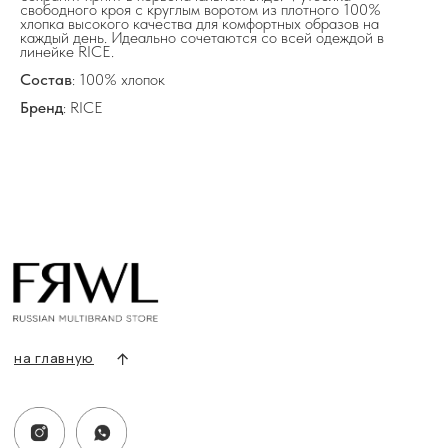
+7 919 690-30-30
свободного кроя с круглым воротом из плотного 100%
хлопка высокого качества для комфортных образов на
каждый день. Идеально сочетаются со всей одеждой в
Разделы сайта
линейке RICE.
Все товары
Состав
: 100% хлопок
Разделы товаров
Бренд
: RICE
О нас
Сертификаты
Покупателям
Условия возврата/обмена
Оплата и доставка
Контакты, реквизиты
Адрес:
г. Казань, ул. Кремлевская, 2а ПН-ВС с 11:00 до 20:00
г. Казань, ул. Проспект Победы, 141 ТЦ МЕГА
ПН-ВС с 10:00 до 22:00
Информация
Политика конфиденциальности
Публичная оферта