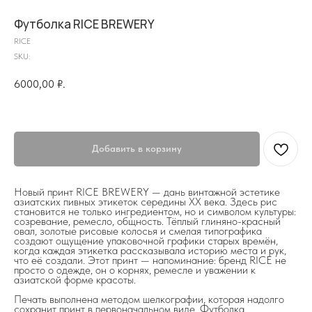
Футболка RICE BREWERY
RICE
SKU:
6000,00
₽.
Добавить в корзину
Новый принт RICE BREWERY — дань винтажной эстетике
азиатских пивных этикеток середины XX века. Здесь рис
становится не только ингредиентом, но и символом культуры:
созревание, ремесло, общность. Тёплый глиняно-красный
на главную
овал, золотые рисовые колосья и смелая типографика
создают ощущение упаковочной графики старых времён,
когда каждая этикетка рассказывала историю места и рук,
что её создали. Этот принт — напоминание: бренд RICE не
просто о одежде, он о корнях, ремесле и уважении к
азиатской форме красоты.
Печать выполнена методом шелкографии, которая надолго
info@frwl.store
сохранит принт в первоначальном виде. Футболка