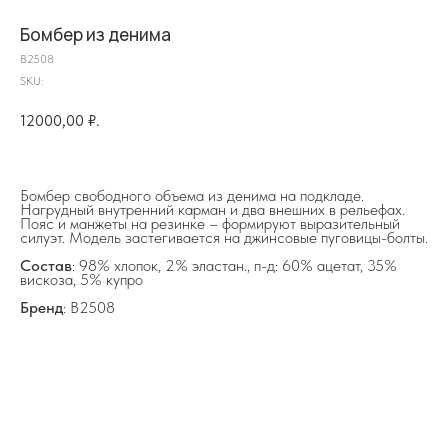
Бомбер из денима
B2508
SKU:
12000,00
₽.
на главную
Бомбер свободного объема из денима на подкладе.
Нагрудный внутренний карман и два внешних в рельефах.
Пояс и манжеты на резинке – формируют выразительный
силуэт. Модель застегивается на джинсовые пуговицы-болты.
info@frwl.store
Состав
: 98% хлопок, 2% эластан., п-д: 60% ацетат, 35%
+7 919 690-30-30
вискоза, 5% купро
Бренд
: B2508
Разделы сайта
Все товары
Разделы товаров
О нас
Сертификаты
Покупателям