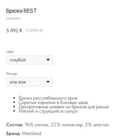
Брюки REST
Miartland
5 092
₽.
5 990
₽.
Цвет
на главную
Размер
Брюки расслабленного кроя
Скрытые карманы в боковых швах
info@frwl.store
Декоративные шлевки на брюках для ремня
Мягкий и струящийся силуэт
+7 919 690-30-30
Состав
: 76% хлопок, 22% полиэстер, 2% эластан
Разделы сайта
Бренд
: Miartland
Все товары