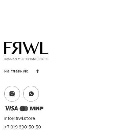
Разделы товаров
О нас
Сертификаты
Покупателям
Условия возврата/обмена
Оплата и доставка
Контакты, реквизиты
Адрес:
г. Казань, ул. Кремлевская, 2а ПН-ВС с 11:00 до 20:00
г. Казань, ул. Проспект Победы, 141 ТЦ МЕГА
ПН-ВС с 10:00 до 22:00
Информация
Политика конфиденциальности
Публичная оферта
Создание сайта