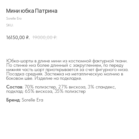
Мини юбка Патрина
Sorelle Era
SKU:
16150,00
₽.
19000,00
₽.
на главную
Юбка-шорты в длине мини из костюмной фактурной ткани.
По спинке низ более длинный с закруглением, по переду
нижняя часть шорт приоткрывается за счет фигурного низа.
Посадка средняя. Застежка на металлическую молнию в
боковом шве. Изделие на подкладке.
info@frwl.store
Состав
: 70% полиэстер, 27% вискоза, 3% спандекс,
+7 919 690-30-30
подклад: 65% вискоза, 35% полиэстер
Бренд
: Sorelle Era
Разделы сайта
Все товары
Разделы товаров
О нас
Сертификаты
Покупателям