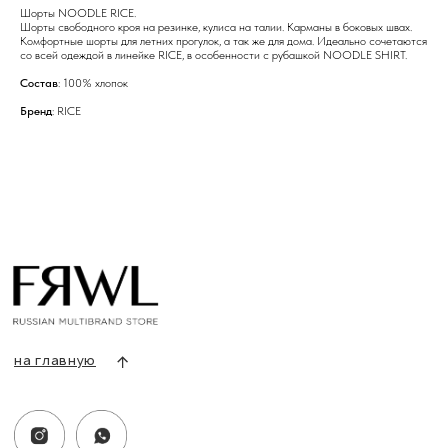
на главную
Шорты NOODLE RICE.
Шорты свободного кроя на резинке, кулиса на талии. Карманы в боковых швах.
Комфортные шорты для летних прогулок, а так же для дома. Идеально сочетаются
со всей одеждой в линейке RICE, в особенности с рубашкой NOODLE SHIRT.
Состав
: 100% хлопок
Бренд
: RICE
info@frwl.store
+7 919 690-30-30
Разделы сайта
Все товары
Разделы товаров
О нас
Сертификаты
Покупателям
Условия возврата/обмена
Оплата и доставка
Контакты, реквизиты
Адрес:
г. Казань, ул. Кремлевская, 2а ПН-ВС с 11:00 до 20:00