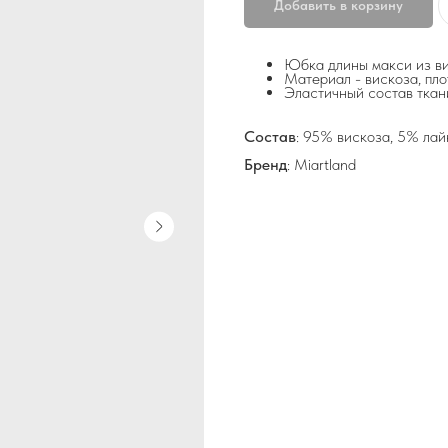
Добавить в корзину
Юбка длины макси из в
Материал - вискоза, пл
Эластичный состав ткан
Состав
: 95% вискоза, 5% лай
Бренд
: Miartland