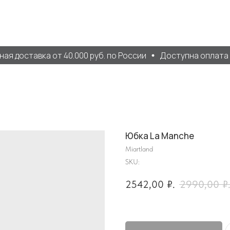
я доставка от 40.000 руб. по России
Доступна оплата Д
Юбка La Manche
Miartland
SKU:
2542,00
₽.
2990,00
₽