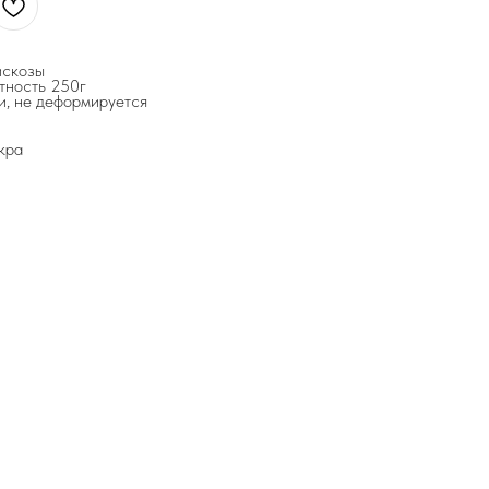
искозы
отность 250г
и, не деформируется
кра