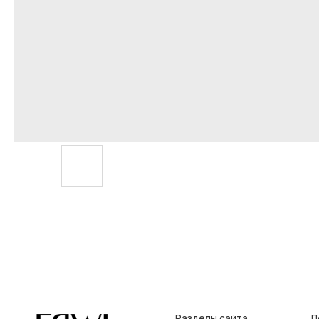
Разделы сайта
Покупат
Все товары
Условия во
Разделы товаров
Оплата и до
на главную
О нас
Контакты, р
Сертификаты