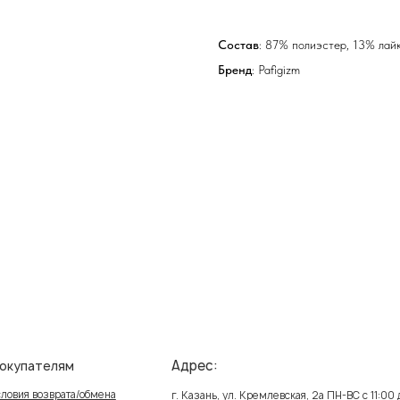
Состав
: 87% полиэстер, 13% лай
Бренд
: Pafigizm
Адрес:
елям
Ин
зврата/обмена
Пол
г. Казань, ул. Кремлевская, 2а ПН-ВС с 11:00 до 20:00
ставка
Публ
г. Казань, ул. Проспект Победы, 141 ТЦ МЕГА
ПН-ВС с 10:00 до 22:00
реквизиты
Созд