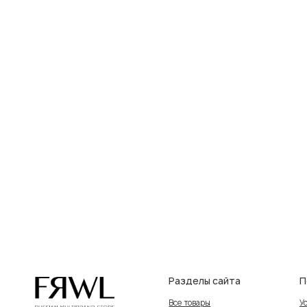
Разделы сайта
Покупат
Все товары
Условия во
Разделы товаров
Оплата и до
на главную
О нас
Контакты, 
Сертификаты