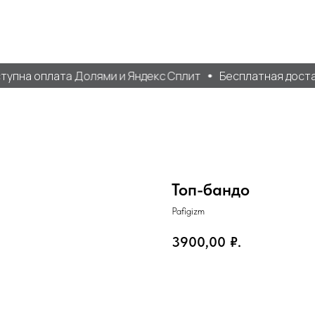
упна оплата Долями и Яндекс Сплит
Бесплатная доставк
Топ-бандо
Pafigizm
3900,00
₽.
Добавить в корзину