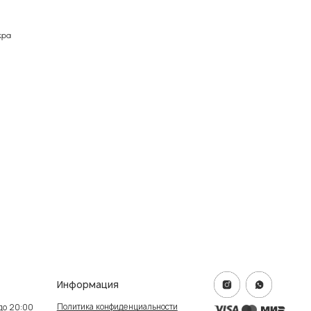
кра
формация
итика конфиденциальности
ичная оферта
info@frwl.store
ание сайта
+7 919 690-30-30