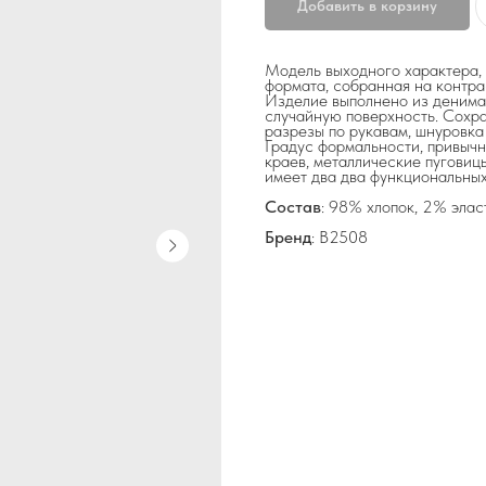
Добавить в корзину
Модель выходного характера,
формата, собранная на контра
Изделие выполнено из денима
случайную поверхность. Сохра
разрезы по рукавам, шнуровка 
Градус формальности, привычн
краев, металлические пуговиц
имеет два два функциональных
Состав
: 98% хлопок, 2% элас
Бренд
: B2508