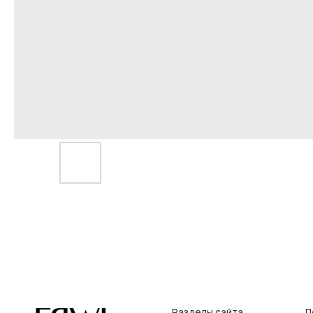
Разделы сайта
Покупат
Все товары
Условия во
Разделы товаров
Оплата и до
на главную
О нас
Контакты, р
Сертификаты