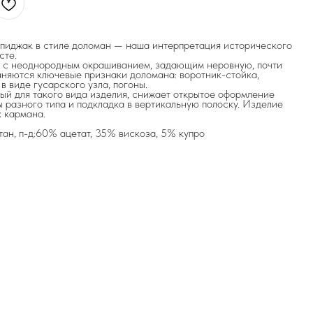
 пиджак в стиле доломан — наша интерпретация исторического
сте.
 с неоднородным окрашиванием, задающим неровную, почти
няются ключевые признаки доломана: воротник-стойка,
в виде гусарского узла, погоны.
ый для такого вида изделия, снижает открытое оформление
ы разного типа и подкладка в вертикальную полоску. Изделие
 кармана.
тан, п-д:60% ацетат, 35% вискоза, 5% купро