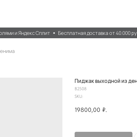
ями и Яндекс Сплит
Бесплатная доставка от 40.000 руб.
денима
Пиджак выходной из де
B2508
SKU:
19800,00
₽.