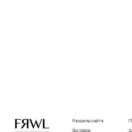
Разделы сайта
Покупат
Все товары
Условия во
Разделы товаров
Оплата и до
на главную
О нас
Контакты, 
Сертификаты