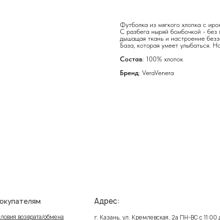
Футболка из мягкого хлопка с иро
С разбега ныряй бомбочкой - без 
дышащая ткань и настроение безз
База, которая умеет улыбаться. 
Состав
: 100% хлопок
Бренд
: VeraVenera
Адрес:
елям
Ин
зврата/обмена
Пол
г. Казань, ул. Кремлевская, 2а ПН-ВС с 11:00 до 20:00
ставка
Публ
г. Казань, ул. Проспект Победы, 141 ТЦ МЕГА
ПН-ВС с 10:00 до 22:00
реквизиты
Созд