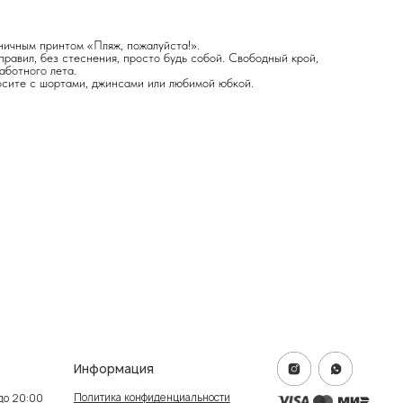
ничным принтом «Пляж, пожалуйста!».
правил, без стеснения, просто будь собой. Свободный крой,
аботного лета.
Носите с шортами, джинсами или любимой юбкой.
формация
итика конфиденциальности
ичная оферта
info@frwl.store
ание сайта
+7 919 690-30-30