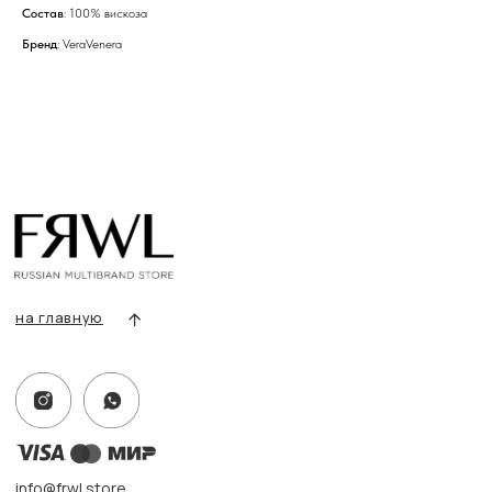
Состав
: 100% вискоза
Бренд
: VeraVenera
info@frwl.store
+7 919 690-30-30
Разделы сайта
Все товары
Разделы товаров
О нас
Сертификаты
Покупателям
Условия возврата/обмена
Оплата и доставка
Контакты, реквизиты
Адрес:
г. Казань, ул. Кремлевская, 2а ПН-ВС с 11:00 до 20:00
г. Казань, ул. Проспект Победы, 141 ТЦ МЕГА
ПН-ВС с 10:00 до 22:00