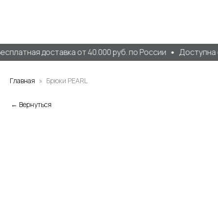
есплатная доставка от 40.000 руб. по России
Доступна о
Главная
Брюки PEARL
← Вернуться