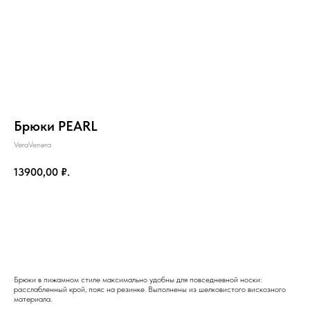
Брюки PEARL
VeraVenera
13900,00
₽.
Добавить в корзину
на главную
Брюки в пижамном стиле максимально удобны для повседневной носки:
расслабленный крой, пояс на резинке. Выполнены из шелковистого вискозного
материала.