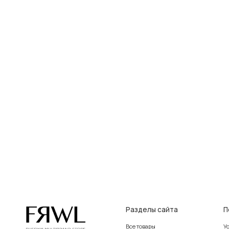
Разделы сайта
Покупат
Все товары
Условия во
Разделы товаров
Оплата и до
на главную
О нас
Контакты, р
Сертификаты