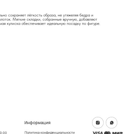
ьно сохраняет лёгкость образа, не утяжеляя бедра и
лоток. Мягкие складки, собранные вручную, добавляют
мая кулиска обеспечивает идеальную посадку по фигуре.
формация
тика конфиденциальности
ичная оферта
info@frwl.store
ание сайта
+7 919 690-30-30