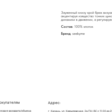
Зауженный книзу крой брюк визуал
акцентируя изящество тонких щико
динамики в движении, а регулируе
Состав
: 100% хлопок
Бренд
: seebyme
Адрес:
елям
Ин
зврата/обмена
Поли
г. Казань, ул. Кремлевская, 2а ПН-ВС с 11:00 до 20:00
ставка
Публ
г. Казань, ул. Проспект Победы, 141 ТЦ МЕГА
ПН-ВС с 10:00 до 22:00
еквизиты
Созд