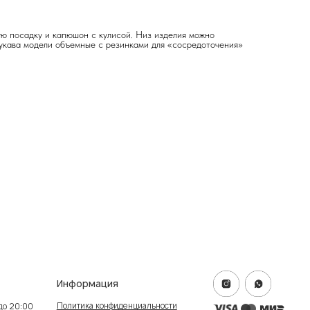
ую посадку и капюшон с кулисой. Низ изделия можно
Рукава модели объемные с резинками для «сосредоточения»
формация
итика конфиденциальности
ичная оферта
info@frwl.store
ание сайта
+7 919 690-30-30