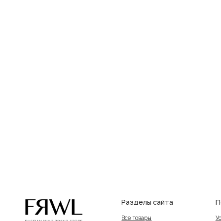
Разделы сайта
Покупат
Все товары
Условия во
Разделы товаров
Оплата и до
на главную
О нас
Контакты, 
Сертификаты