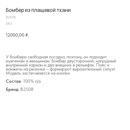
Бомбер из плащевой ткани
B2508
SKU:
12000,00
₽.
на главную
У бомбера свободная посадка, поэтому, он подходит
мужчинам и женщинам. Бомбер двусторонний, нагрудный
внутренний карман и два внешних в рельефах. Пояс и
манжеты на резинке – формируют выразительный силуэт.
Модель застегивается на кнопки.
info@frwl.store
+7 919 690-30-30
Состав
: 100% п/э
Бренд
: B2508
Разделы сайта
Все товары
Разделы товаров
О нас
Сертификаты
Покупателям