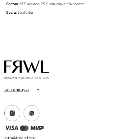
Состав
: 67% вискоза, 29% полиакрил, 4% эластан
Бренд
: Sorelle Era
info@frwl.store
+7 919 690-30-30
Разделы сайта
Все товары
Разделы товаров
О нас
Сертификаты
Покупателям
Условия возврата/обмена
Оплата и доставка
Контакты, реквизиты
Адрес:
г. Казань, ул. Кремлевская, 2а ПН-ВС с 11:00 до 20:00
г. Казань, ул. Проспект Победы, 141 ТЦ МЕГА
ПН-ВС с 10:00 до 22:00