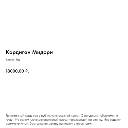
Кардиган Мидори
Sorelle Era
18000,00
₽.
Добавить в корзину
на главную
Трикотажный кардиган в рубчик из вискозной пряжи. С фигурными сбавками на
груди. На одном плече декоративный вырез переходящий на спинку. Низ изделия
асимметричный. Застежка по центру на планку с пуговицами.