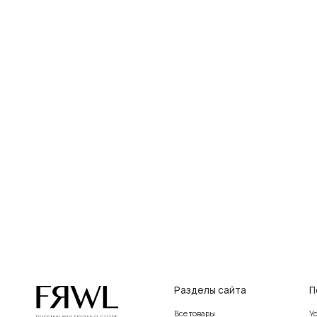
Разделы сайта
Покупат
Все товары
Условия во
Разделы товаров
Оплата и до
на главную
О нас
Контакты, р
Сертификаты