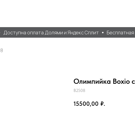
Доступна оплата Долями и Яндекс Сплит
Бесплатная до
08
Олимпийка Boxio c
B2508
15500,00
₽.
Добавить в корзину