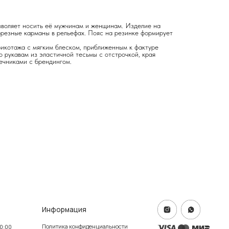
воляет носить её мужчинам и женщинам. Изделие на
орезные карманы в рельефах. Пояс на резинке формирует
рикотажа с мягким блеском, приближенным к фактуре
 рукавам из эластичной тесьмы с отстрочкой, края
ечниками с брендингом.
формация
тика конфиденциальности
ичная оферта
info@frwl.store
ание сайта
+7 919 690-30-30