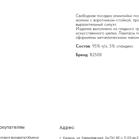
Свободная посадка олимпийки поз
молнии с воротником-стойкой, пр
выразительный силуэт.
Изделие выполнено из гладкого т
искусственного шелка. Лампасы по
оформлены металлическими након
Состав
: 95% п/э, 5% спандекс
Бренд
: B2508
Адрес:
елям
Ин
зврата/обмена
Поли
г. Казань, ул. Кремлевская, 2а ПН-ВС с 11:00 до 20:00
ставка
Публ
г. Казань, ул. Проспект Победы, 141 ТЦ МЕГА
ПН-ВС с 10:00 до 22:00
еквизиты
Созд