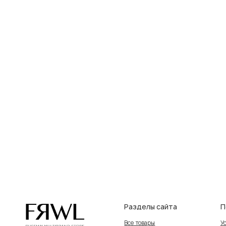
Разделы сайта
Покупат
Все товары
Условия во
Разделы товаров
Оплата и до
на главную
О нас
Контакты, 
Сертификаты