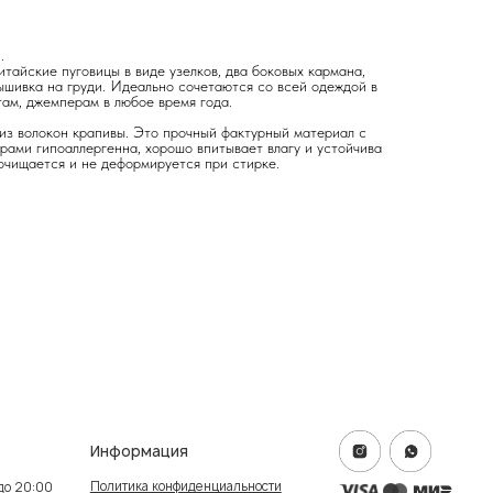
.
тайские пуговицы в виде узелков, два боковых кармана,
ышивка на груди. Идеально сочетаются со всей одеждой в
там, джемперам в любое время года.
 из волокон крапивы. Это прочный фактурный материал с
рами гипоаллергенна, хорошо впитывает влагу и устойчива
очищается и не деформируется при стирке.
формация
итика конфиденциальности
ичная оферта
info@frwl.store
ание сайта
+7 919 690-30-30