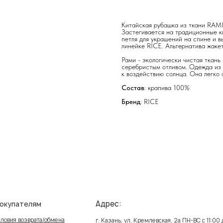
Китайская рубашка из ткани RAMI
Застегивается на традиционные ки
петля для украшений на спине и в
линейке RICE. Альтернатива жаке
Рами - экологически чистая ткань
серебристым отливом. Одежда из 
к воздействию солнца. Она легко 
Состав
: крапива 100%
Бренд
: RICE
Адрес:
елям
Ин
зврата/обмена
Пол
г. Казань, ул. Кремлевская, 2а ПН-ВС с 11:00 до 20:00
ставка
Публ
г. Казань, ул. Проспект Победы, 141 ТЦ МЕГА
ПН-ВС с 10:00 до 22:00
реквизиты
Созд