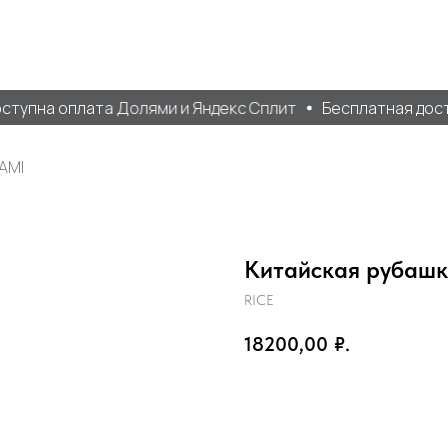
тупна оплата Долями и Яндекс Сплит
Бесплатная достав
AMI
Китайская рубаш
RICE
18200,00
₽.
Добавить в корзину