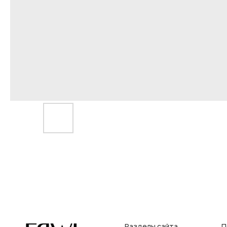
Разделы сайта
Покупат
Все товары
Условия во
Разделы товаров
Оплата и до
на главную
О нас
Контакты, 
Сертификаты