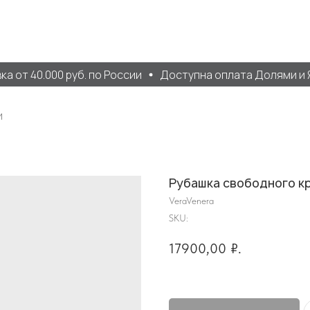
 от 40.000 руб. по России
Доступна оплата Долями и Я
и
Рубашка свободного кр
VeraVenera
SKU:
17900,00
₽.