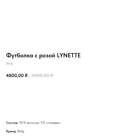
Футболка с розой LYNETTE
Birdy
4800,00
₽.
6000,00
₽.
Добавить в корзину
на главную
Состав
: 95% вискоза, 5% спандекс
Бренд
: Birdy