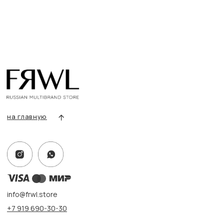
info@frwl.store
+7 919 690-30-30
Разделы сайта
Все товары
Разделы товаров
О нас
Сертификаты
Покупателям
Условия возврата/обмена
Оплата и доставка
Контакты, реквизиты
Адрес:
г. Казань, ул. Кремлевская, 2а ПН-ВС с 11:00 до 20:00
г. Казань, ул. Проспект Победы, 141 ТЦ МЕГА
ПН-ВС с 10:00 до 22:00
Информация