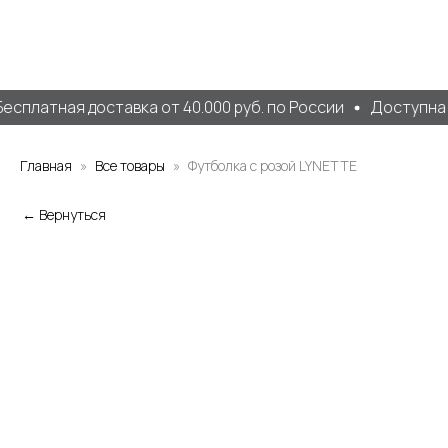
есплатная доставка от 40.000 руб. по России
Доступна 
Главная
Все товары
Футболка с розой LYNETTE
← Вернуться