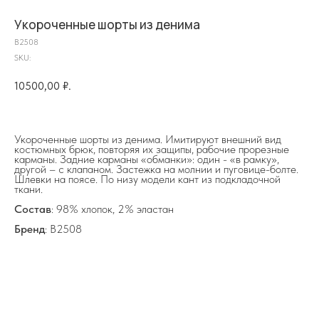
Укороченные шорты из денима
B2508
SKU:
10500,00
₽.
на главную
Укороченные шорты из денима. Имитируют внешний вид
костюмных брюк, повторяя их защипы, рабочие прорезные
карманы. Задние карманы «обманки»: один - «в рамку»,
другой – с клапаном. Застежка на молнии и пуговице-болте.
Шлевки на поясе. По низу модели кант из подкладочной
ткани.
info@frwl.store
+7 919 690-30-30
Состав
: 98% хлопок, 2% эластан
Бренд
: B2508
Разделы сайта
Все товары
Разделы товаров
О нас
Сертификаты
Покупателям