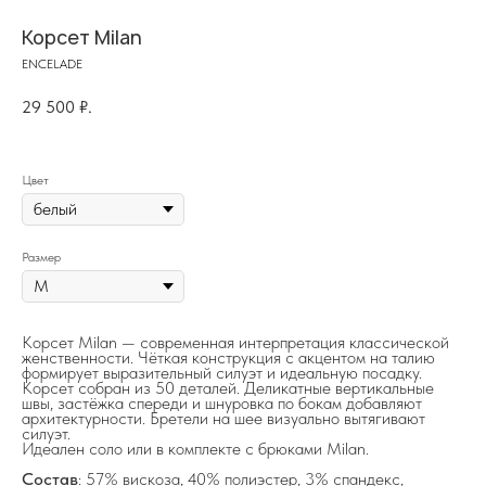
Корсет Milan
ENCELADE
29 500
₽.
Цвет
Размер
на главную
Корсет Milan — современная интерпретация классической
женственности. Чёткая конструкция с акцентом на талию
формирует выразительный силуэт и идеальную посадку.
Корсет собран из 50 деталей. Деликатные вертикальные
швы, застёжка спереди и шнуровка по бокам добавляют
info@frwl.store
архитектурности. Бретели на шее визуально вытягивают
силуэт.
+7 919 690-30-30
Идеален соло или в комплекте с брюками Milan.
Состав
: 57% вискоза, 40% полиэстер, 3% спандекс,
Разделы сайта