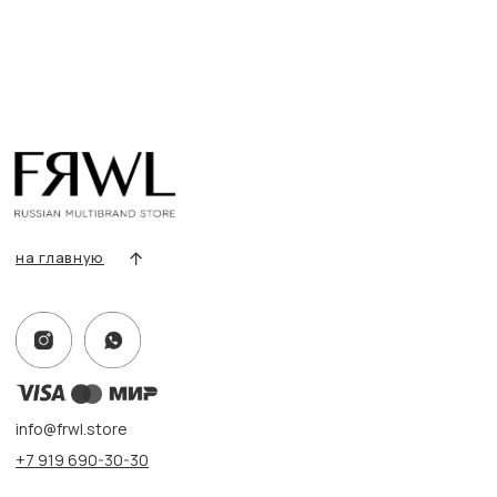
Разделы товаров
О нас
Сертификаты
Покупателям
Условия возврата/обмена
Оплата и доставка
Контакты, реквизиты
Адрес:
г. Казань, ул. Кремлевская, 2а ПН-ВС с 11:00 до 20:00
г. Казань, ул. Проспект Победы, 141 ТЦ МЕГА
ПН-ВС с 10:00 до 22:00
Информация
Политика конфиденциальности
Публичная оферта
Создание сайта