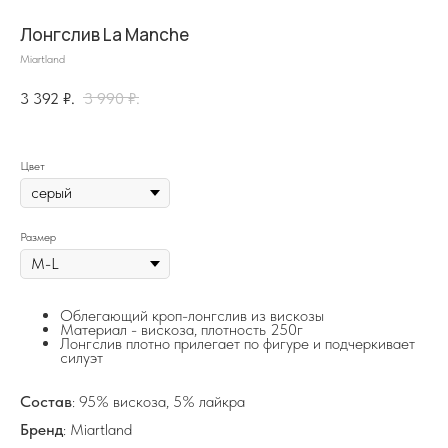
Лонгслив La Manche
Miartland
3 392
₽.
3 990
₽.
Цвет
на главную
Размер
Oблегающий кроп-лонгслив из вискозы
Материал - вискоза, плотность 250г
info@frwl.store
Лонгслив плотно прилегает по фигуре и подчеркивает
силуэт
+7 919 690-30-30
Состав
: 95% вискоза, 5% лайкра
Разделы сайта
Бренд
: Miartland
Все товары