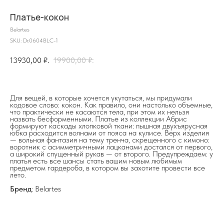
Платье-кокон
Belartes
SKU:
Dr.0604BLC-1
13930,00
₽.
19900,00
₽.
Для вещей, в которые хочется укутаться, мы придумали
на главную
кодовое слово: кокон. Как правило, они настолько объемные,
что практически не касаются тела, при этом их нельзя
назвать бесформенными. Платье из коллекции Абрис
формируют каскады хлопковой ткани: пышная двухъярусная
юбка расходится волнами от пояса на кулисе. Верх изделия
— вольная фантазия на тему тренча, скрещенного с кимоно:
воротник с асимметричными лацканами достался от первого,
info@frwl.store
а широкий спущенный рукав — от второго. Предупреждаем: у
платья есть все шансы стать вашим новым любимым
+7 919 690-30-30
предметом гардероба, в котором вы захотите провести все
лето.
Разделы сайта
Бренд
: Belartes
Все товары
Разделы товаров
О нас