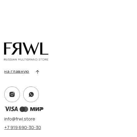
info@frwl.store
+7 919 690-30-30
Разделы сайта
Все товары
Разделы товаров
О нас
Сертификаты
Покупателям
Условия возврата/обмена
Оплата и доставка
Контакты, реквизиты
Адрес:
г. Казань, ул. Кремлевская, 2а ПН-ВС с 11:00 до 20:00
г. Казань, ул. Проспект Победы, 141 ТЦ МЕГА
ПН-ВС с 10:00 до 22:00
Информация