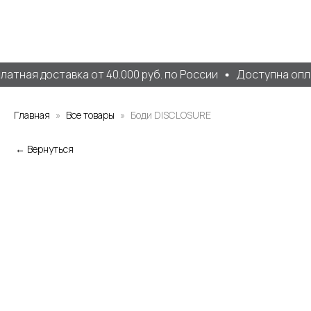
атная доставка от 40.000 руб. по России
Доступна опла
Главная
Все товары
Боди DISCLOSURE
← Вернуться