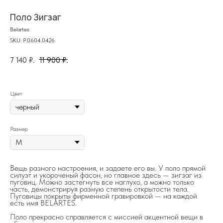
Поло Зигзаг
Belartes
SKU:
P.0604.0426
7 140
₽.
11 900
₽.
Цвет
Размер
на главную
Вещь разного настроения, и задаете его вы. У поло прямой
силуэт и укороченый фасон, но главное здесь — зигзаг из
пуговиц. Можно застегнуть все наглухо, а можно только
часть, демонстрируя разную степень открытости тела.
Пуговицы покрыты фирменной гравировкой — на каждой
есть имя BELÁRTES.
info@frwl.store
Поло прекрасно справляется с миссией акцентной вещи в
+7 919 690-30-30