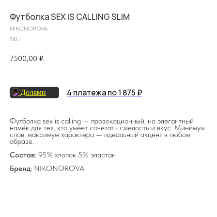
Футболка SEX IS CALLING SLIM
NIKONOROVA
SKU:
7500,00
₽.
на главную
4 платежа по 1 875 ₽
Футболка sex is calling — провокационный, но элегантный
намёк для тех, кто умеет сочетать смелость и вкус. Минимум
слов, максимум характера — идеальный акцент в любом
info@frwl.store
образе.
+7 919 690-30-30
Состав
: 95% хлопок 5% эластан
Разделы сайта
Бренд
: NIKONOROVA
Все товары
Разделы товаров
О нас
Сертификаты