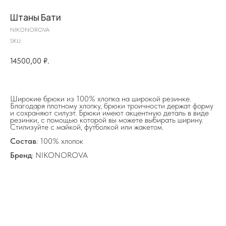
Штаны Бати
NIKONOROVA
SKU:
14500,00
₽.
на главную
Широкие брюки из 100% хлопка на широкой резинке.
Благодаря плотному хлопку, брюки троичности держат форму
и сохраняют силуэт. Брюки имеют акцентную деталь в виде
резинки, с помощью которой вы можете выбирать ширину.
Стилизуйте с майкой, футболкой или жакетом.
info@frwl.store
+7 919 690-30-30
Состав
: 100% хлопок
Бренд
: NIKONOROVA
Разделы сайта
Все товары
Разделы товаров
О нас
Сертификаты
Покупателям