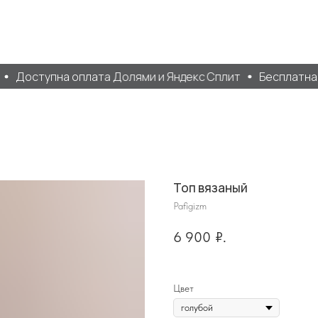
Доступна оплата Долями и Яндекс Сплит
Бесплатная д
Топ вязаный
Pafigizm
6 900
₽.
Цвет