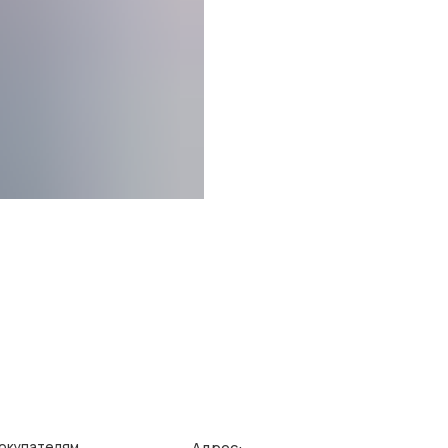
Адрес:
елям
Ин
зврата/обмена
Поли
г. Казань, ул. Кремлевская, 2а ПН-ВС с 11:00 до 20:00
ставка
Публ
г. Казань, ул. Проспект Победы, 141 ТЦ МЕГА
ПН-ВС с 10:00 до 22:00
еквизиты
Созд