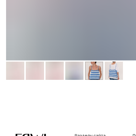
Разделы сайта
Покупат
Все товары
Условия во
Разделы товаров
Оплата и до
на главную
О нас
Контакты, р
Сертификаты