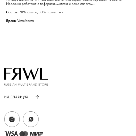
Идеально работают с лоферами, мюлями и даже сапогами.
Состав
: 70% хлопок, 30% полиэстер
Бренд
: VeraVenera
info@frwl.store
+7 919 690-30-30
Разделы сайта
Все товары
Разделы товаров
О нас
Сертификаты
Покупателям
Условия возврата/обмена
Оплата и доставка
Контакты, реквизиты
Адрес:
г. Казань, ул. Кремлевская, 2а ПН-ВС с 11:00 до 20:00
г. Казань, ул. Проспект Победы, 141 ТЦ МЕГА
ПН-ВС с 10:00 до 22:00