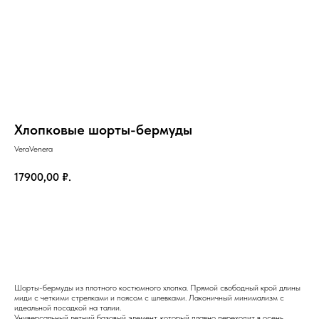
Хлопковые шорты-бермуды
VeraVenera
17900,00
₽.
Добавить в корзину
Шорты-бермуды из плотного костюмного хлопка. Прямой свободный крой длины
миди с четкими стрелками и поясом с шлевками. Лаконичный минимализм с
на главную
идеальной посадкой на талии.
Универсальный летний базовый элемент, который плавно переходит в осень.