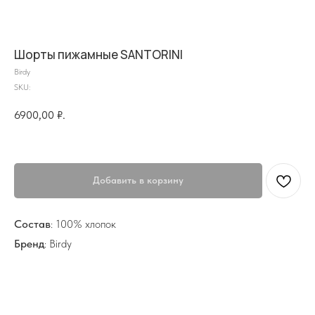
Шорты пижамные SANTORINI
Birdy
SKU:
6900,00
₽.
на главную
Добавить в корзину
info@frwl.store
+7 919 690-30-30
Состав
: 100% хлопок
Разделы сайта
Бренд
: Birdy
Все товары
Разделы товаров
О нас
Сертификаты