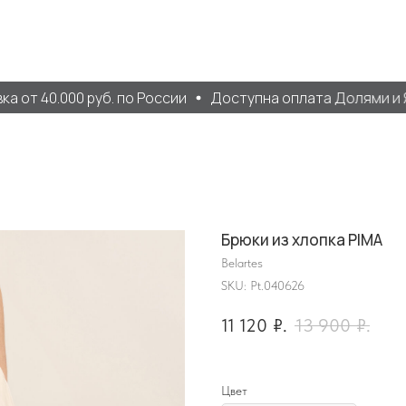
т 40.000 руб. по России
Доступна оплата Долями и Ян
Брюки из хлопка PIMA
Belartes
SKU:
Pt.040626
11 120
₽.
13 900
₽.
Цвет