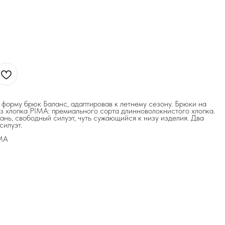
форму брюк Баланс, адаптировав к летнему сезону. Брюки на
з хлопка PIMA: премиального сорта длинноволокнистого хлопка.
нь, свободный силуэт, чуть сужающийся к низу изделия. Два
силуэт.
IMA