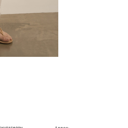
Адрес:
елям
Ин
зврата/обмена
Поли
г. Казань, ул. Кремлевская, 2а ПН-ВС с 11:00 до 20:00
ставка
Публ
г. Казань, ул. Проспект Победы, 141 ТЦ МЕГА
ПН-ВС с 10:00 до 22:00
еквизиты
Созд