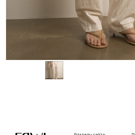
Разделы сайта
Покупат
Все товары
Условия во
Разделы товаров
Оплата и до
на главную
О нас
Контакты, р
Сертификаты