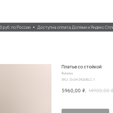
руб. по России
Доступна оплата Долями и Яндекс Спли
Платье со стойкой
Belartes
SKU:
Dr.04.0426BLC-1
5960,00
₽.
14900,00
₽