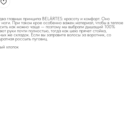
два главных принципа BELÁRTES: красоту и комфорт. Оно
 ноги. При таком крое особенно важен материал, чтобы в теплое
носить как можно чаще — поэтому мы выбрали дышащий 100%
ют руки почти полностью, тогда как шею прячет стойка,
ых же складок. Если вы заправите волосы за воротник, со
уратная россыпь пуговиц.
ый хлопок