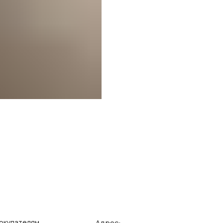
Адрес:
елям
Ин
зврата/обмена
Поли
г. Казань, ул. Кремлевская, 2а ПН-ВС с 11:00 до 20:00
ставка
Публ
г. Казань, ул. Проспект Победы, 141 ТЦ МЕГА
ПН-ВС с 10:00 до 22:00
еквизиты
Созд